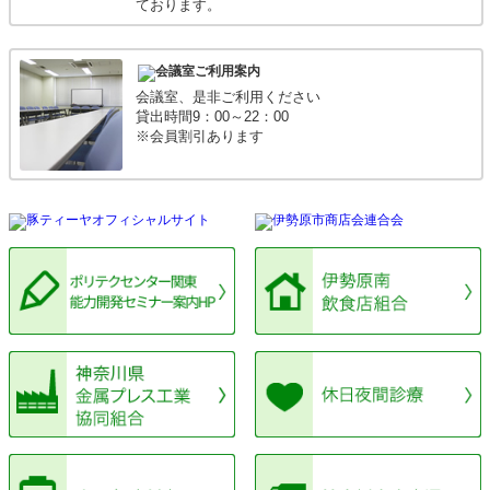
ております。
トします。
参加ご希望の方は「募集要項」をご確認のうえ、お申し
込みください。
_
_
R8.3.27
【伊勢原市プレミアム付商品券】
会議室、是非ご利用ください
４月１日より商品券購入申込の申請を開始します（～４
貸出時間9：00～22：00
月３０日まで）
※会員割引あります
《申込方法》
次の“いずれか”の方法でお申し込みください
①
伊勢原市公式ホームページより電子申請
https://www.city.isehara.kanagawa.jp/docs/2026021000063
※「伊勢原市」「商品券」で検索すると表示されま
す
② 「専用はがき」に必要事項を記入し、ポストへ投か
ん
購入申込チラシ付属の専用はがきは、公民館等の
公共施設、市内信用金庫
（中栄・中南・平塚）の各支店、伊勢原市観光協
会、伊勢原市商工会で配布しています
購入申込者情報の入力漏れや間違いを防ぐため、できる