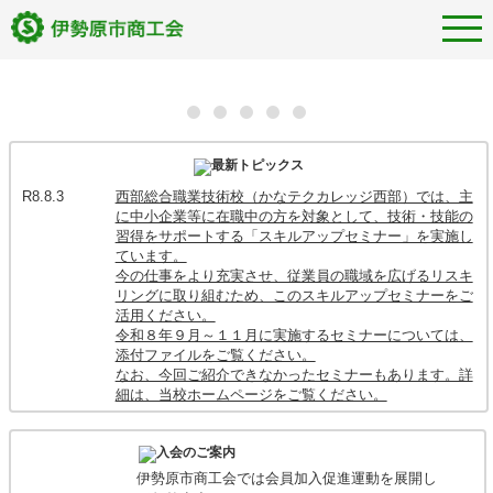
R8.8.3
西部総合職業技術校（かなテクカレッジ西部）では、主
_
_
に中小企業等に在職中の方を対象として、技術・技能の
習得をサポートする「スキルアップセミナー」を実施し
ています。
今の仕事をより充実させ、従業員の職域を広げるリスキ
リングに取り組むため、このスキルアップセミナーをご
活用ください。
令和８年９月～１１月に実施するセミナーについては、
添付ファイルをご覧ください。
なお、今回ご紹介できなかったセミナーもあります。詳
細は、当校ホームページをご覧ください。
R8.6.17
『第２０回 ISEHARA ソーレ』開催のお知らせ
今年のISEHARAソーレは記念すべき第２０回大会を
迎えます。[開催日10月3日(土)]
伊勢原市商工会では会員加入促進運動を展開し
つきましてはソーレに参加するチームの募集をスター