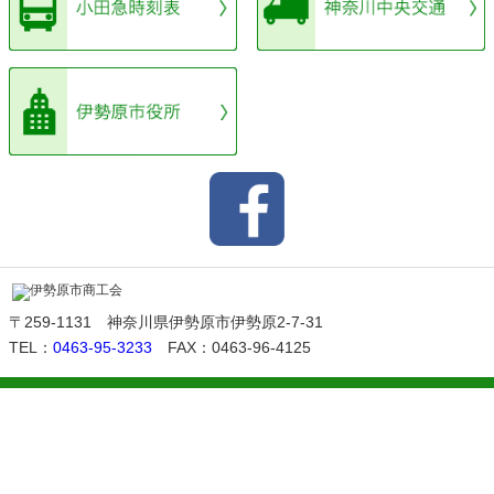
限り
「
①伊勢原市公式ホームページ（オンライン）
」から
の申し込みにご協力をお願いします
_
_
R8.2.24
【伊勢原市プレミアム付商品券】
2月下旬より商品券取扱店舗の募集を開始します
《申込方法》
①
伊勢原市公式ホームページより電子申請
https://www.city.isehara.kanagawa.jp/docs/2026021000063
※「伊勢原市」「商品券」で検索すると表示されま
す
②
申請用紙にて伊勢原市商工会に申し込み（窓口、郵送）
〒259-1131 神奈川県伊勢原市伊勢原2-7-31
事務処理円滑化のため、なるべく「
TEL：
0463-95-3233
FAX：0463-96-4125
①伊勢原市公式ホームページ（オンライン）
」からの
申し込みにご協力をお願いします
※一次締切 3月13日（金）までにお申し込みいただいた
場合、
商品券購入希望者へ配布する購入申込チラシに掲載し
ます