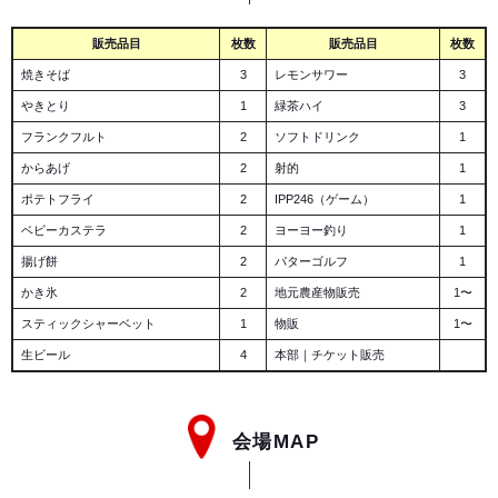
販売品目
枚数
販売品目
枚数
焼きそば
3
レモンサワー
3
やきとり
1
緑茶ハイ
3
フランクフルト
2
ソフトドリンク
1
からあげ
2
射的
1
ポテトフライ
2
IPP246（ゲーム）
1
ベビーカステラ
2
ヨーヨー釣り
1
揚げ餅
2
パターゴルフ
1
かき氷
2
地元農産物販売
1〜
スティックシャーベット
1
物販
1〜
生ビール
4
本部｜チケット販売
会場MAP