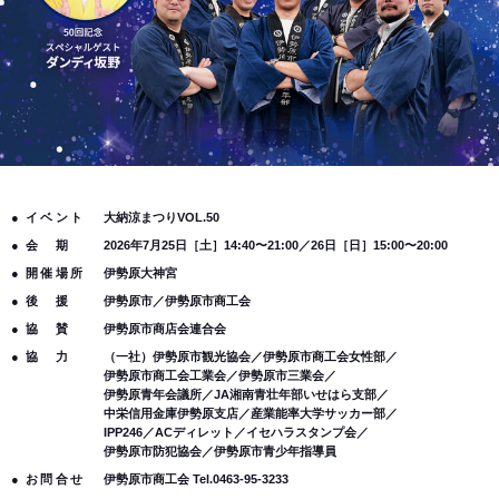
イベント
大納涼まつりVOL.50
会期
2026年7月25日［土］14:40〜21:00／26日［日］15:00〜20:00
開催場所
伊勢原大神宮
後援
伊勢原市／伊勢原市商工会
協賛
伊勢原市商店会連合会
協力
（一社）伊勢原市観光協会／伊勢原市商工会女性部／
伊勢原市商工会工業会／
伊勢原市三業会／
伊勢原青年会議所／JA湘南青壮年部いせはら支部／
中栄信用金庫伊勢原支店／産業能率大学サッカー部／
IPP246／ACディレット／
イセハラスタンプ会／
伊勢原市防犯協会／伊勢原市青少年指導員
お問合せ
伊勢原市商工会
Tel.0463-95-3233