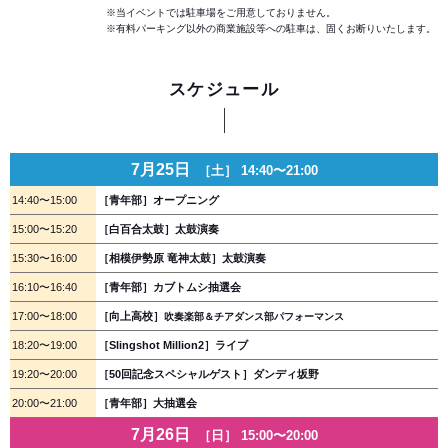
※当イベントでは駐車場をご用意しておりません。
※有料パーキング以外の商業施設等への駐車は、固くお断りいたします。
スケジュール
7月25日
［土］ 14:40〜21:00
14:40〜15:00
［青年部］オープニング
15:00〜15:20
［白百合太鼓］太鼓演奏
15:30〜16:00
［相模伊勢原 竜神太鼓］太鼓演奏
16:10〜16:40
［青年部］カブトムシ抽選会
17:00〜18:00
［向上高校］
吹奏楽部＆チアダンス部パフォーマンス
18:20〜19:00
［Slingshot Million2］ライブ
19:20〜20:00
［50回記念スペシャルゲスト］ダンディ坂野
20:00〜21:00
［青年部］大抽選会
7月26日
［日］ 15:00〜20:00